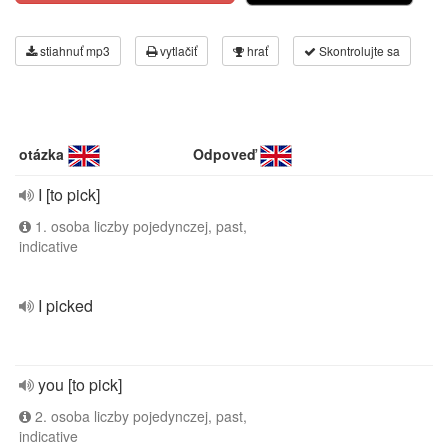
stiahnuť mp3
vytlačiť
hrať
Skontrolujte sa
otázka
Odpoveď
I [to pick]
1. osoba liczby pojedynczej, past,
indicative
I picked
you [to pick]
2. osoba liczby pojedynczej, past,
indicative