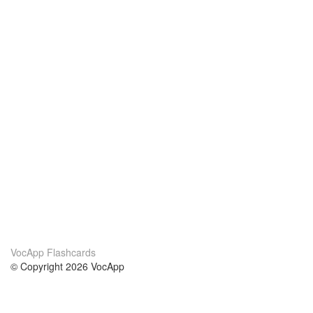
VocApp Flashcards
© Copyright 2026 VocApp
02-798 Mielczarskiego 8/58
Warsaw, Poland (EU)