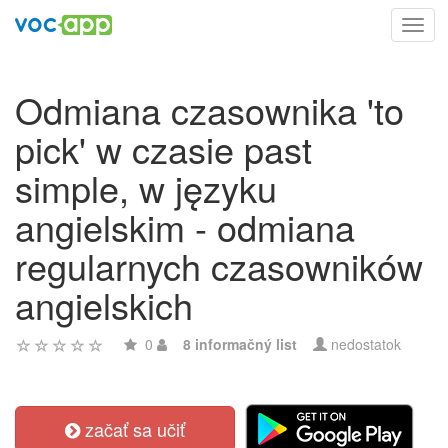
Toggl
navig
Odmiana czasownika 'to
pick' w czasie past
simple, w języku
angielskim - odmiana
regularnych czasowników
angielskich
0
8 informačný list
nedostatok
začať sa učiť