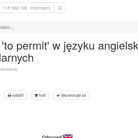
lskim...
to permit' w języku angiels
larnych
dostatok
vytlačiť
hrať
Skontrolujte sa
Odpoveď