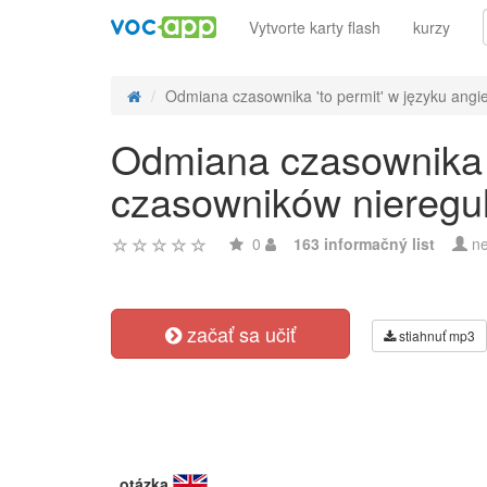
Vytvorte karty flash
kurzy
Odmiana czasownika 'to permit' w języku angie
Odmiana czasownika '
czasowników nieregu
0
163 informačný list
ne
začať sa učiť
stiahnuť mp3
otázka