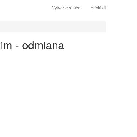
Vytvorte si účet
prihlásiť
kim - odmiana