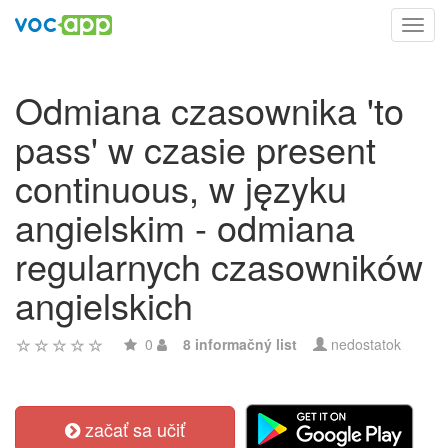
Toggl
navig
Odmiana czasownika 'to
pass' w czasie present
continuous, w języku
angielskim - odmiana
regularnych czasowników
angielskich
0
8 informačný list
nedostatok
začať sa učiť