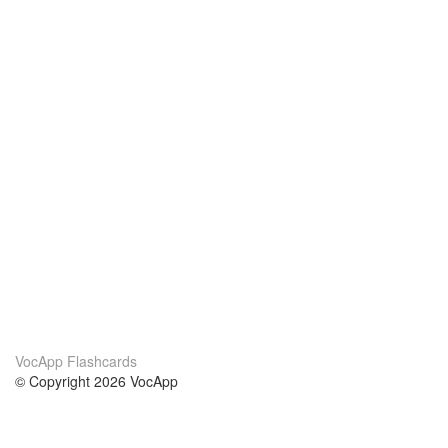
VocApp Flashcards
© Copyright 2026 VocApp
02-798 Mielczarskiego 8/58
Warsaw, Poland (EU)