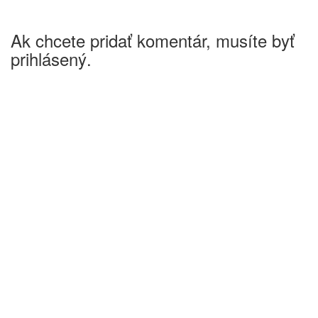
Ak chcete pridať komentár, musíte byť
prihlásený.