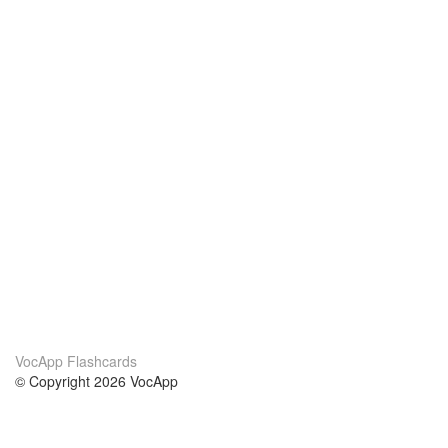
VocApp Flashcards
© Copyright 2026 VocApp
02-798 Mielczarskiego 8/58
Warsaw, Poland (EU)