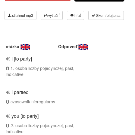
stiahnuť mp3
vytlačiť
hrať
Skontrolujte sa
otázka
Odpoveď
I [to party]
1. osoba liczby pojedynczej, past,
indicative
I partied
czasownik nieregularny
you [to party]
2. osoba liczby pojedynczej, past,
indicative