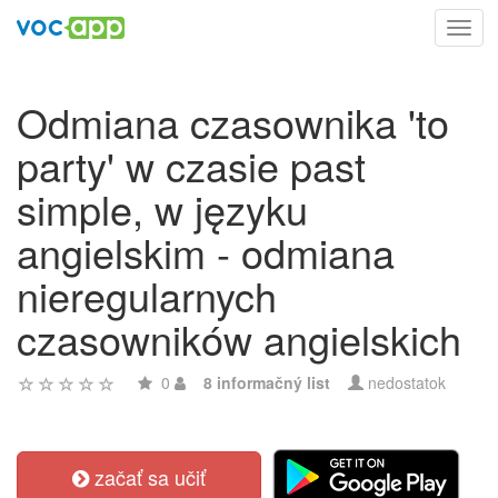
Toggl
navig
Odmiana czasownika 'to
party' w czasie past
simple, w języku
angielskim - odmiana
nieregularnych
czasowników angielskich
0
8 informačný list
nedostatok
začať sa učiť