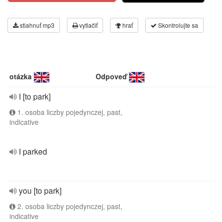
stiahnuť mp3
vytlačiť
hrať
Skontrolujte sa
otázka
Odpoveď
I [to park]
1. osoba liczby pojedynczej, past,
indicative
I parked
you [to park]
2. osoba liczby pojedynczej, past,
indicative