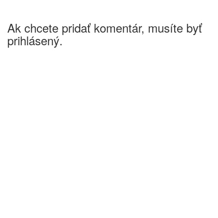
Ak chcete pridať komentár, musíte byť
prihlásený.