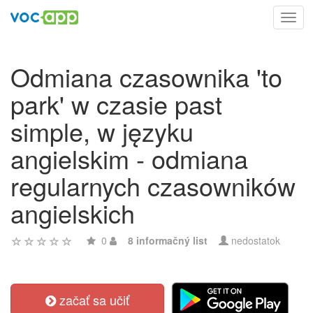
Toggl
navig
Odmiana czasownika 'to
park' w czasie past
simple, w języku
angielskim - odmiana
regularnych czasowników
angielskich
0
8 informačný list
nedostatok
začať sa učiť