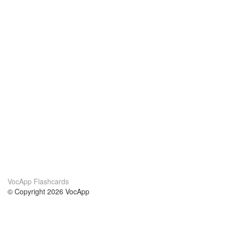
VocApp Flashcards
© Copyright 2026 VocApp
02-798 Mielczarskiego 8/58
Warsaw, Poland (EU)