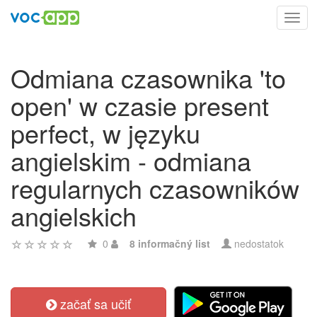
Toggl
navig
Odmiana czasownika 'to
open' w czasie present
perfect, w języku
angielskim - odmiana
regularnych czasowników
angielskich
0
8 informačný list
nedostatok
začať sa učiť