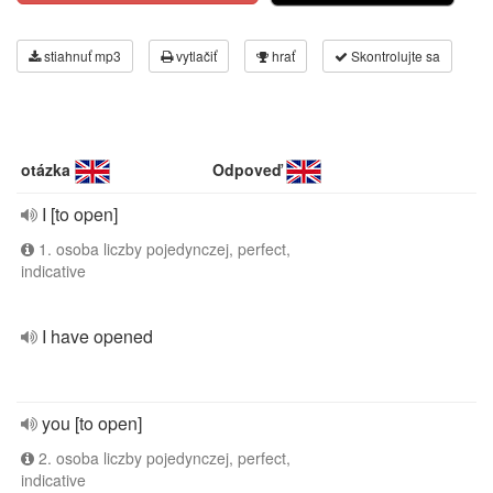
stiahnuť mp3
vytlačiť
hrať
Skontrolujte sa
otázka
Odpoveď
I [to open]
1. osoba liczby pojedynczej, perfect,
indicative
I have opened
you [to open]
2. osoba liczby pojedynczej, perfect,
indicative