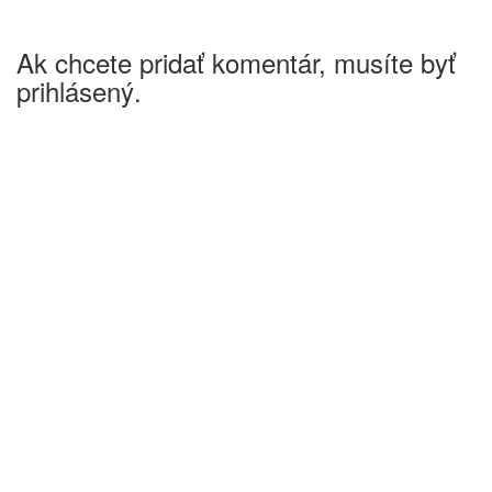
Ak chcete pridať komentár, musíte byť
prihlásený.