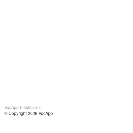
VocApp Flashcards
© Copyright 2026 VocApp
02-798 Mielczarskiego 8/58
Warsaw, Poland (EU)