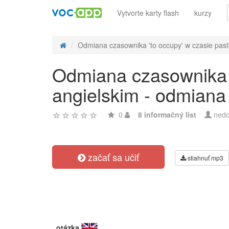
Vytvorte karty flash
kurzy
Odmiana czasownika 'to occupy' w czasie past 
Odmiana czasownika '
angielskim - odmiana
0
8 informačný list
nedo
začať sa učiť
stiahnuť mp3
otázka