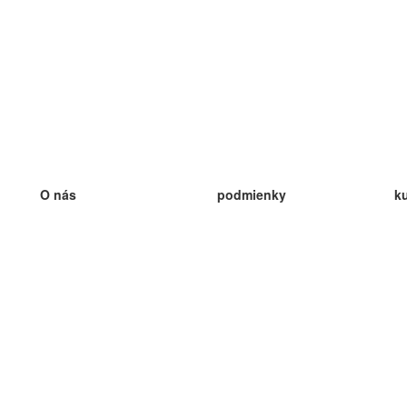
O nás
podmienky
k
náš tím
100% záruka
ve
Blog
zásady ochrany osobných údajo
v
predpisy
ve
kontakt
GDPR
ve
kontakt
ve
viac
ve
help
nové karty
ve
Často kladené otázky
niektoré blogy
katalóg