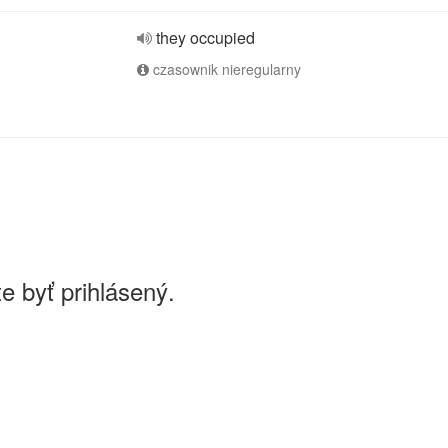
they occupied
czasownik nieregularny
e byť prihlásený.