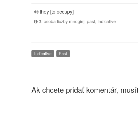
they [to occupy]
3. osoba liczby mnogiej, past, indicative
Indicative
Past
Ak chcete pridať komentár, musít