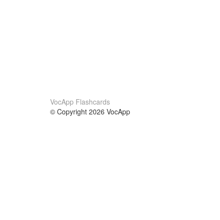
VocApp Flashcards
© Copyright 2026 VocApp
02-798 Mielczarskiego 8/58
Warsaw, Poland (EU)