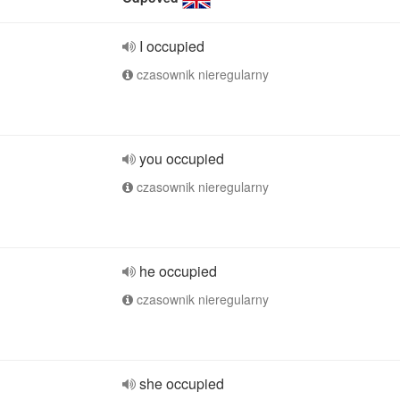
I occupied
czasownik nieregularny
you occupied
czasownik nieregularny
he occupied
czasownik nieregularny
she occupied