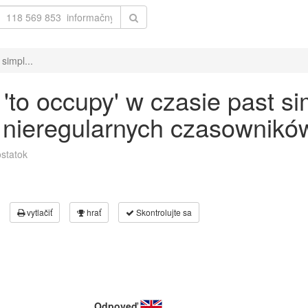
simpl...
to occupy' w czasie past si
 nieregularnych czasowników
statok
vytlačiť
hrať
Skontrolujte sa
Odpoveď