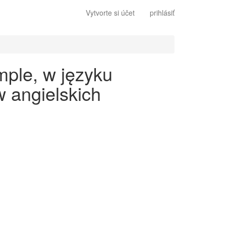
Vytvorte si účet
prihlásiť
mple, w języku
 angielskich