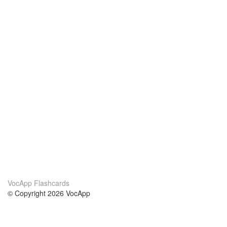
VocApp Flashcards
© Copyright 2026 VocApp
02-798 Mielczarskiego 8/58
Warsaw, Poland (EU)