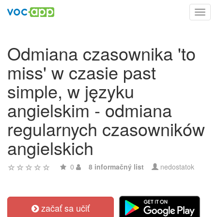
Toggl
navig
Odmiana czasownika 'to
miss' w czasie past
simple, w języku
angielskim - odmiana
regularnych czasowników
angielskich
0
8 informačný list
nedostatok
začať sa učiť