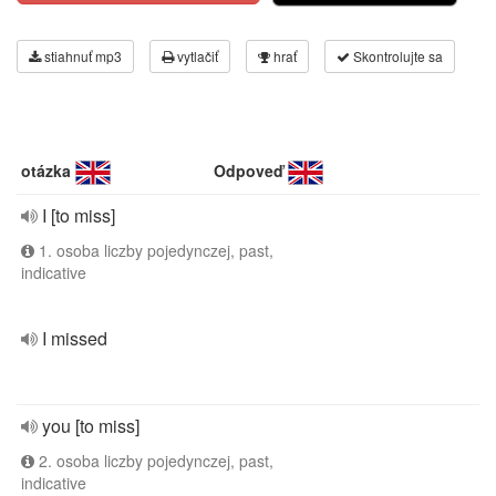
stiahnuť mp3
vytlačiť
hrať
Skontrolujte sa
otázka
Odpoveď
I [to miss]
1. osoba liczby pojedynczej, past,
indicative
I missed
you [to miss]
2. osoba liczby pojedynczej, past,
indicative