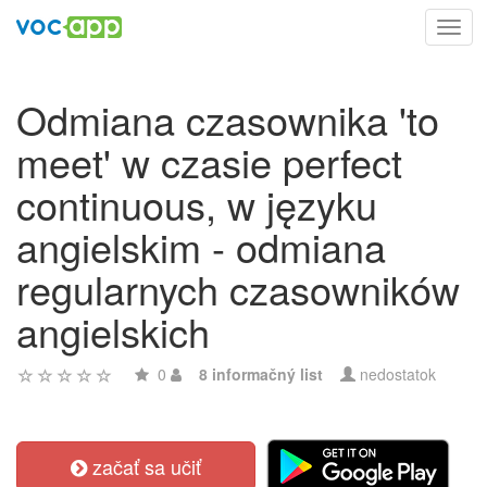
Toggl
navig
Odmiana czasownika 'to
meet' w czasie perfect
continuous, w języku
angielskim - odmiana
regularnych czasowników
angielskich
0
8 informačný list
nedostatok
začať sa učiť