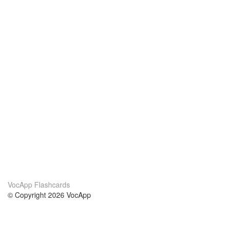
VocApp Flashcards
© Copyright 2026 VocApp
02-798 Mielczarskiego 8/58
Warsaw, Poland (EU)