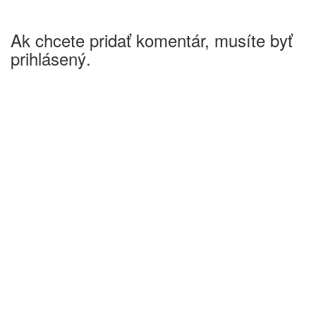
Ak chcete pridať komentár, musíte byť
prihlásený.