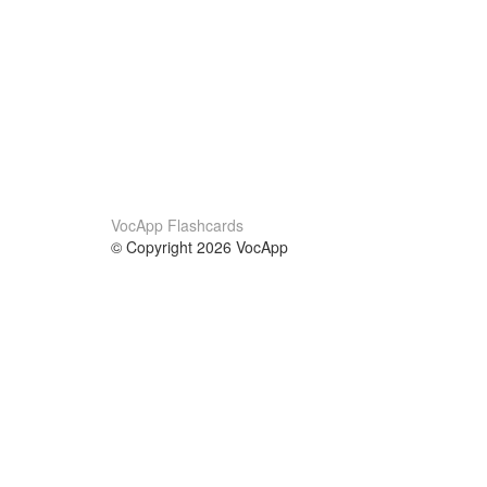
VocApp Flashcards
© Copyright 2026 VocApp
02-798 Mielczarskiego 8/58
Warsaw, Poland (EU)