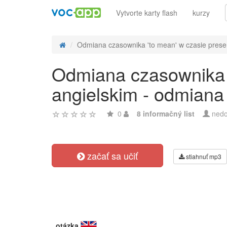
Vytvorte karty flash
kurzy
Odmiana czasownika 'to mean' w czasie presen
Odmiana czasownika '
angielskim - odmiana
0
8 informačný list
nedo
začať sa učiť
stiahnuť mp3
otázka