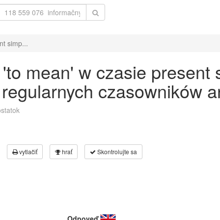
t simp...
to mean' w czasie present s
 regularnych czasowników an
statok
vytlačiť
hrať
Skontrolujte sa
Odpoveď