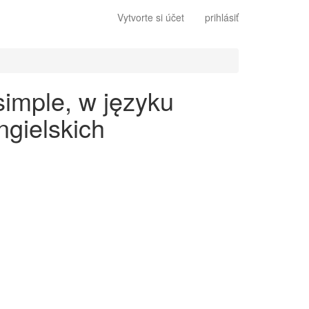
Vytvorte si účet
prihlásiť
imple, w języku
gielskich