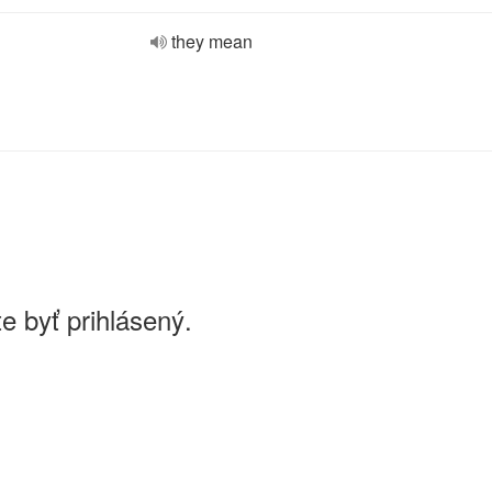
they mean
e byť prihlásený.