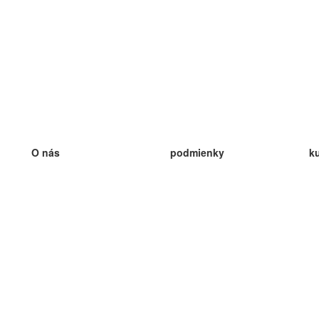
O nás
podmienky
k
náš tím
100% záruka
ve
Blog
zásady ochrany osobných údajo
v
predpisy
ve
kontakt
GDPR
ve
kontakt
ve
viac
ve
help
nové karty
ve
Často kladené otázky
niektoré blogy
katalóg