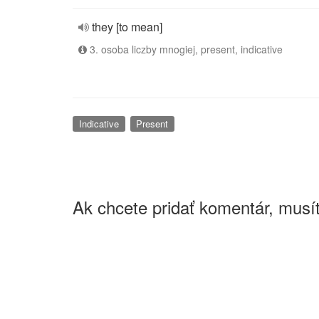
they [to mean]
3. osoba liczby mnogiej, present, indicative
Indicative
Present
Ak chcete pridať komentár, musít