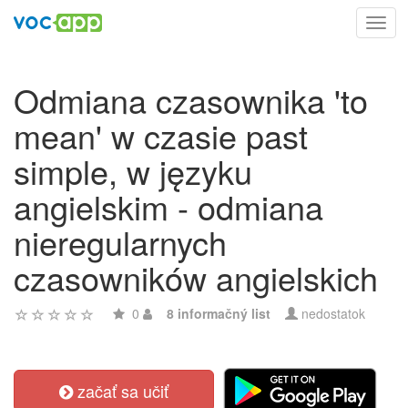
Toggl
navig
Odmiana czasownika 'to
mean' w czasie past
simple, w języku
angielskim - odmiana
nieregularnych
czasowników angielskich
0
8 informačný list
nedostatok
začať sa učiť