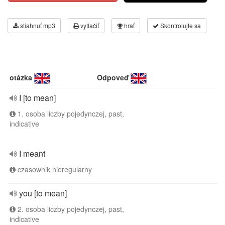
stiahnuť mp3
vytlačiť
hrať
Skontrolujte sa
otázka
Odpoveď
I [to mean]
1. osoba liczby pojedynczej, past,
indicative
I meant
czasownik nieregularny
you [to mean]
2. osoba liczby pojedynczej, past,
indicative