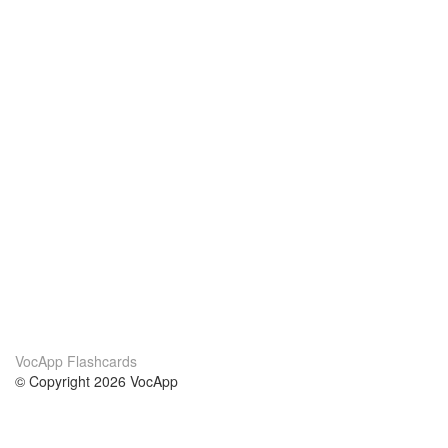
VocApp Flashcards
© Copyright 2026 VocApp
02-798 Mielczarskiego 8/58
Warsaw, Poland (EU)