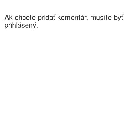
Ak chcete pridať komentár, musíte byť
prihlásený.