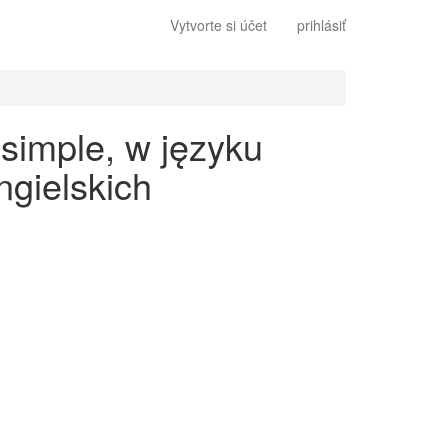
Vytvorte si účet
prihlásiť
simple, w języku
gielskich