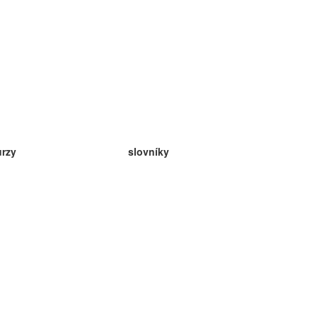
urzy
slovníky
da angličtina
v
eda nemčina
da španielčina
da francúzština
da ruština
da nórčina
da švédčina