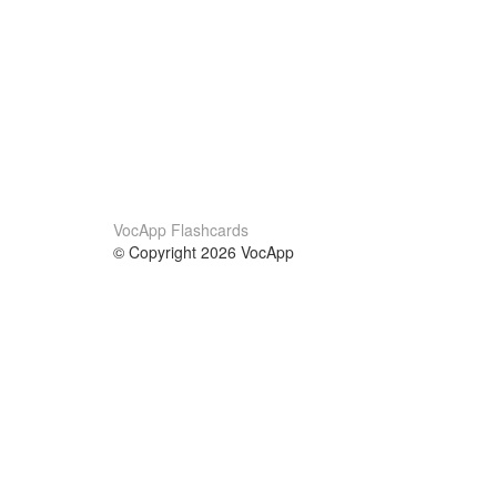
VocApp Flashcards
© Copyright 2026 VocApp
02-798 Mielczarskiego 8/58
Warsaw, Poland (EU)