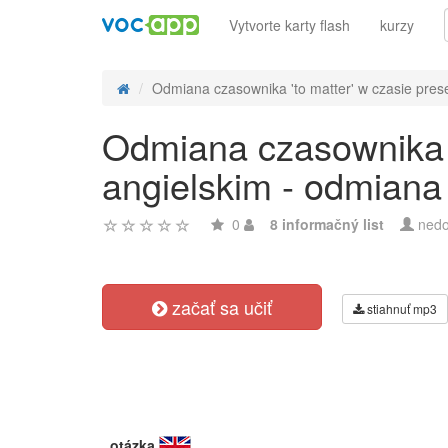
Vytvorte karty flash
kurzy
Odmiana czasownika 'to matter' w czasie presen
Odmiana czasownika '
angielskim - odmiana
0
8 informačný list
nedo
začať sa učiť
stiahnuť mp3
otázka