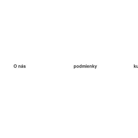
O nás
podmienky
k
náš tím
100% záruka
ve
Blog
zásady ochrany osobných údajo
v
predpisy
ve
kontakt
GDPR
ve
kontakt
ve
viac
ve
help
nové karty
ve
Často kladené otázky
niektoré blogy
katalóg