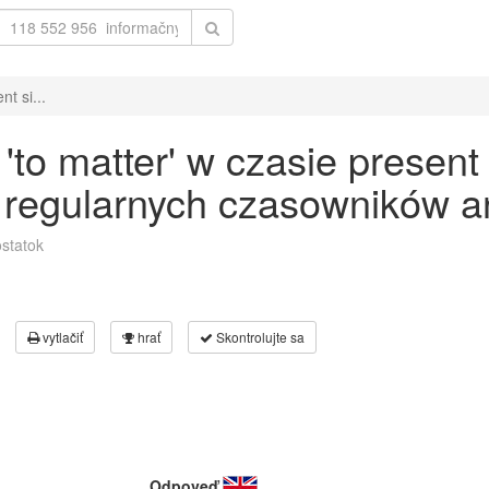
t si...
to matter' w czasie present 
 regularnych czasowników an
statok
vytlačiť
hrať
Skontrolujte sa
Odpoveď