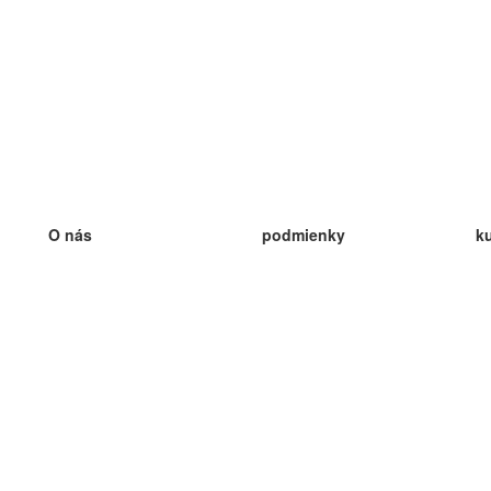
O nás
podmienky
k
náš tím
100% záruka
ve
Blog
zásady ochrany osobných údajo
v
predpisy
ve
kontakt
GDPR
ve
kontakt
ve
viac
ve
help
nové karty
ve
Často kladené otázky
niektoré blogy
katalóg