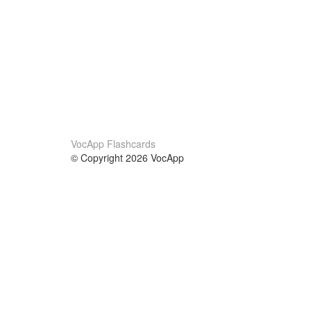
VocApp Flashcards
© Copyright 2026 VocApp
02-798 Mielczarskiego 8/58
Warsaw, Poland (EU)