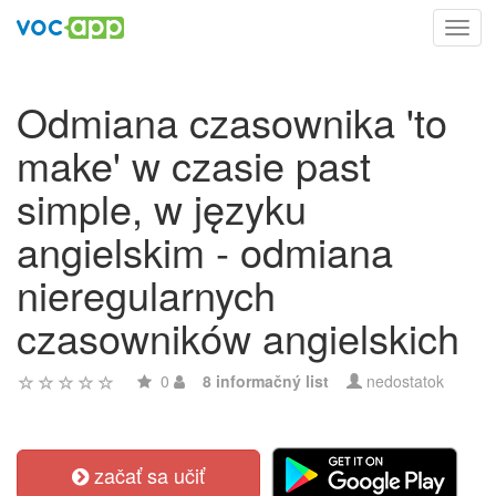
Toggl
navig
Odmiana czasownika 'to
make' w czasie past
simple, w języku
angielskim - odmiana
nieregularnych
czasowników angielskich
0
8 informačný list
nedostatok
začať sa učiť