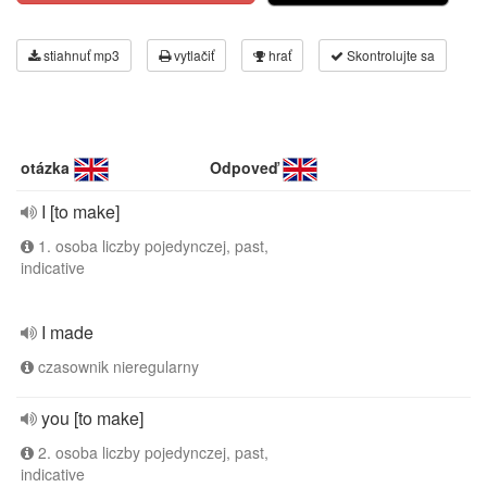
stiahnuť mp3
vytlačiť
hrať
Skontrolujte sa
otázka
Odpoveď
I [to make]
1. osoba liczby pojedynczej, past,
indicative
I made
czasownik nieregularny
you [to make]
2. osoba liczby pojedynczej, past,
indicative