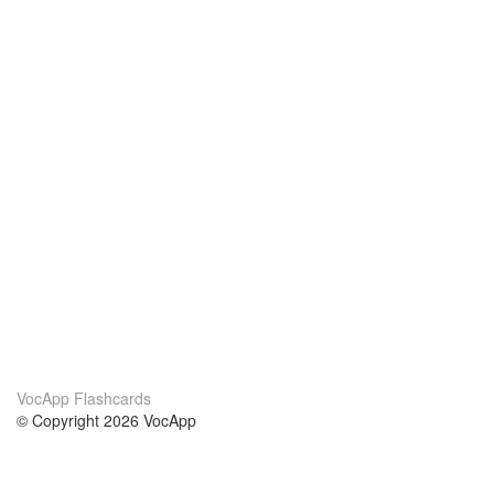
VocApp Flashcards
© Copyright 2026 VocApp
02-798 Mielczarskiego 8/58
Warsaw, Poland (EU)