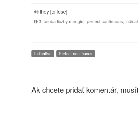
they [to lose]
3. osoba liczby mnogiej, perfect continuous, indicat
Indicative
Perfect continuous
Ak chcete pridať komentár, musít