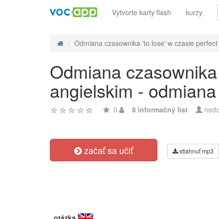
Vytvorte karty flash
kurzy
Odmiana czasownika 'to lose' w czasie perfect 
Odmiana czasownika 't
angielskim - odmiana
0
8 informačný list
nedo
začať sa učiť
stiahnuť mp3
otázka