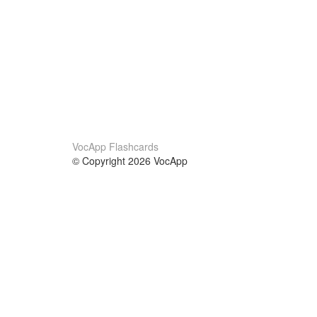
VocApp Flashcards
© Copyright 2026 VocApp
02-798 Mielczarskiego 8/58
Warsaw, Poland (EU)