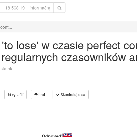
cont...
o lose' w czasie perfect co
 regularnych czasowników an
statok
vytlačiť
hrať
Skontrolujte sa
Odpoveď