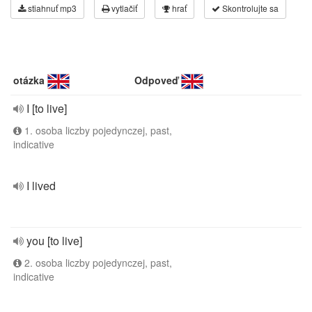
stiahnuť mp3
vytlačiť
hrať
Skontrolujte sa
otázka
Odpoveď
I [to live]
1. osoba liczby pojedynczej, past,
indicative
I lived
you [to live]
2. osoba liczby pojedynczej, past,
indicative