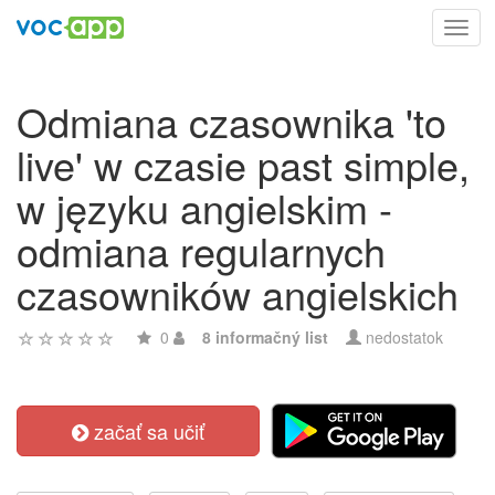
Toggl
navig
Odmiana czasownika 'to
live' w czasie past simple,
w języku angielskim -
odmiana regularnych
czasowników angielskich
0
8 informačný list
nedostatok
začať sa učiť