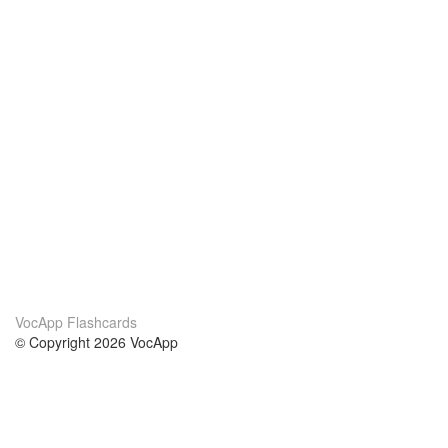
VocApp Flashcards
© Copyright 2026 VocApp
02-798 Mielczarskiego 8/58
Warsaw, Poland (EU)