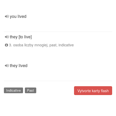
you lived
they [to live]
3. osoba liczby mnogiej, past, indicative
they lived
Indicative
Past
Vytvorte karty flash