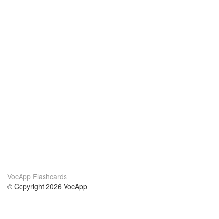
VocApp Flashcards
© Copyright 2026 VocApp
02-798 Mielczarskiego 8/58
Warsaw, Poland (EU)