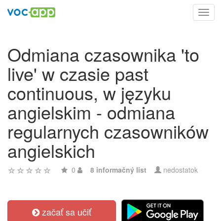
Toggl
navig
Odmiana czasownika 'to
live' w czasie past
continuous, w języku
angielskim - odmiana
regularnych czasowników
angielskich
0
8 informačný list
nedostatok
začať sa učiť