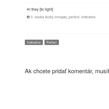
they [to light]
3. osoba liczby mnogiej, perfect, indicative
Indicative
Perfect
Ak chcete pridať komentár, musít