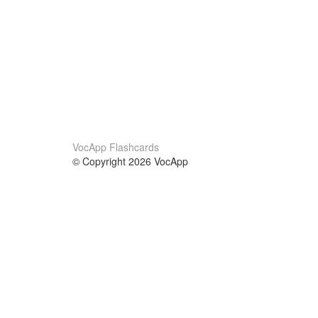
VocApp Flashcards
© Copyright 2026 VocApp
02-798 Mielczarskiego 8/58
Warsaw, Poland (EU)