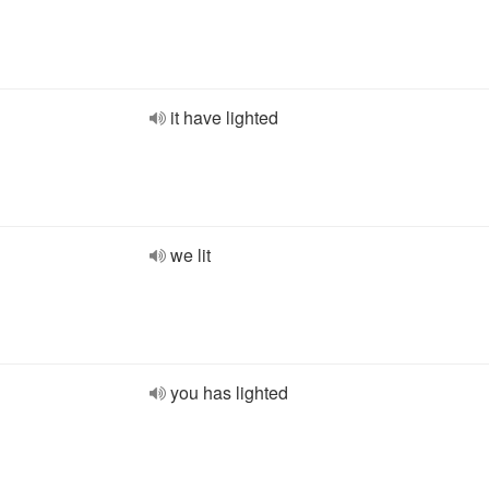
it have lighted
we lit
you has lighted