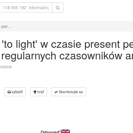
per...
o light' w czasie present pe
 regularnych czasowników an
statok
vytlačiť
hrať
Skontrolujte sa
Odpoveď