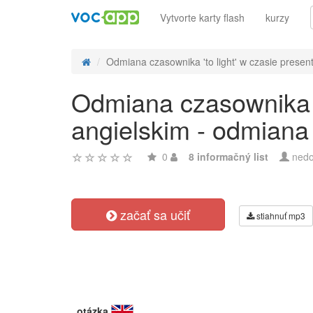
Vytvorte karty flash
kurzy
Odmiana czasownika 'to light' w czasie present 
Odmiana czasownika 't
angielskim - odmiana
0
8 informačný list
nedo
začať sa učiť
stiahnuť mp3
otázka