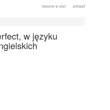
Vytvorte si účet
prihlásiť
rfect, w języku
gielskich