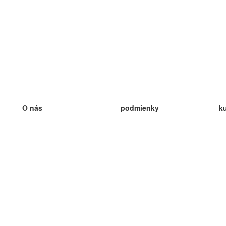
O nás
podmienky
k
náš tím
100% záruka
ve
Blog
zásady ochrany osobných údajo
v
predpisy
ve
kontakt
GDPR
ve
kontakt
ve
viac
ve
help
nové karty
ve
Často kladené otázky
niektoré blogy
katalóg