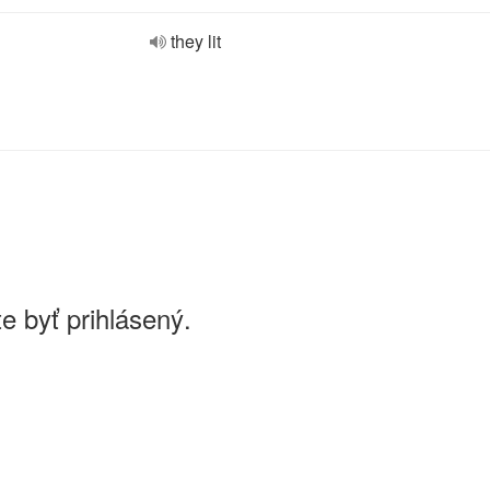
they lit
e byť prihlásený.