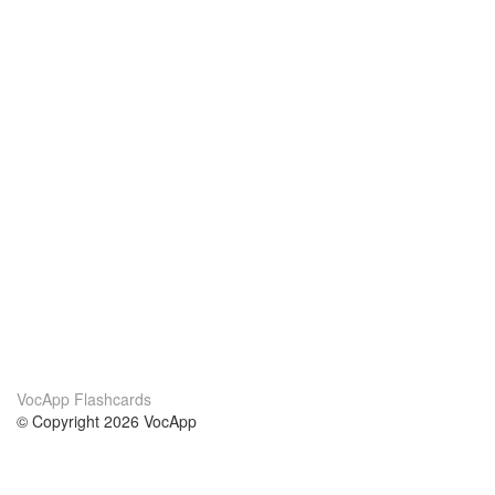
VocApp Flashcards
© Copyright 2026 VocApp
02-798 Mielczarskiego 8/58
Warsaw, Poland (EU)