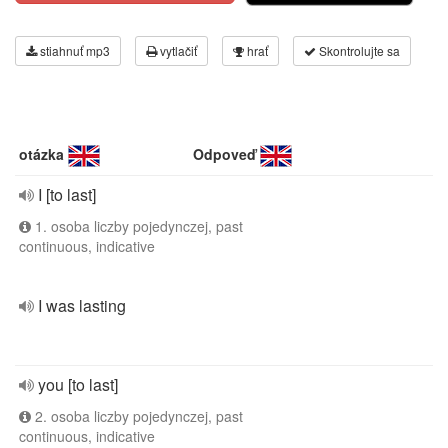
stiahnuť mp3
vytlačiť
hrať
Skontrolujte sa
otázka
Odpoveď
I [to last]
1. osoba liczby pojedynczej, past
continuous, indicative
I was lasting
you [to last]
2. osoba liczby pojedynczej, past
continuous, indicative