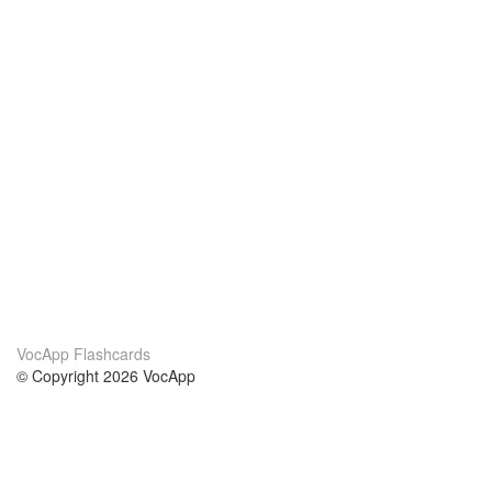
VocApp Flashcards
© Copyright 2026 VocApp
02-798 Mielczarskiego 8/58
Warsaw, Poland (EU)