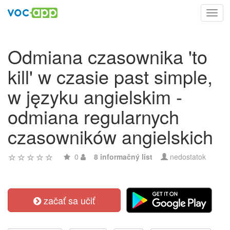
Toggl
navig
Odmiana czasownika 'to
kill' w czasie past simple,
w języku angielskim -
odmiana regularnych
czasowników angielskich
0
8 informačný list
nedostatok
začať sa učiť