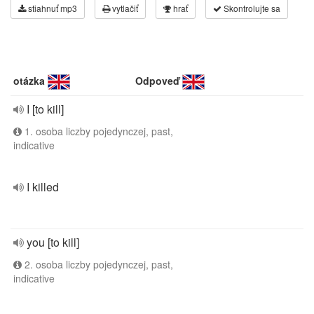
stiahnuť mp3
vytlačiť
hrať
Skontrolujte sa
otázka
Odpoveď
I [to kill]
1. osoba liczby pojedynczej, past,
indicative
I killed
you [to kill]
2. osoba liczby pojedynczej, past,
indicative