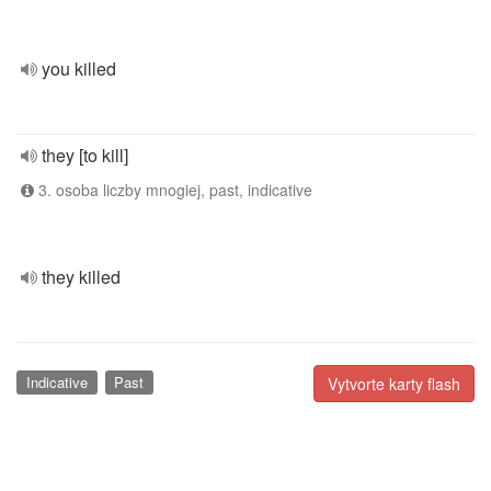
you killed
they [to kill]
3. osoba liczby mnogiej, past, indicative
they killed
Indicative
Past
Vytvorte karty flash