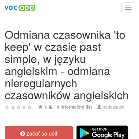
Toggl
navig
Odmiana czasownika 'to
keep' w czasie past
simple, w języku
angielskim - odmiana
nieregularnych
czasowników angielskich
0
8 informačný list
nedostatok
začať sa učiť