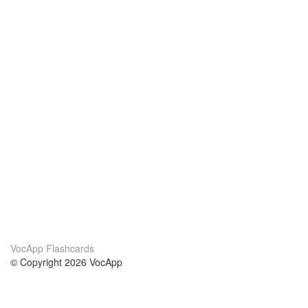
VocApp Flashcards
© Copyright 2026 VocApp
02-798 Mielczarskiego 8/58
Warsaw, Poland (EU)