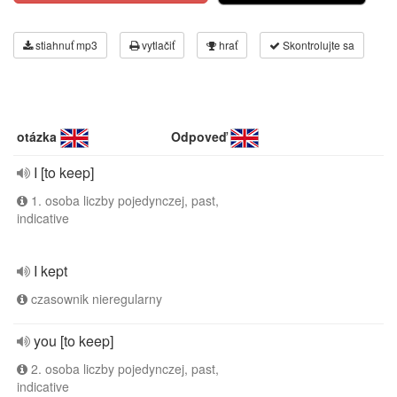
stiahnuť mp3
vytlačiť
hrať
Skontrolujte sa
otázka
Odpoveď
I [to keep]
1. osoba liczby pojedynczej, past,
indicative
I kept
czasownik nieregularny
you [to keep]
2. osoba liczby pojedynczej, past,
indicative