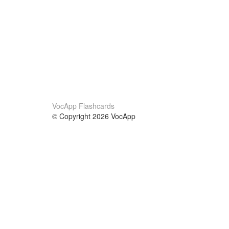
VocApp Flashcards
© Copyright 2026 VocApp
02-798 Mielczarskiego 8/58
Warsaw, Poland (EU)