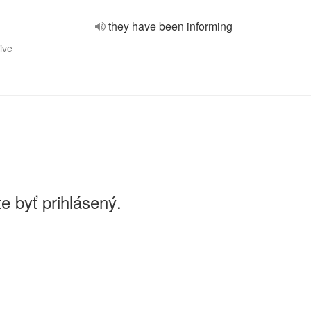
they have been informing
ive
e byť prihlásený.