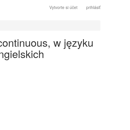
Vytvorte si účet
prihlásiť
continuous, w języku
gielskich