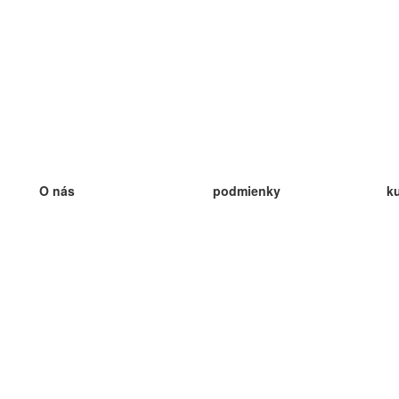
O nás
podmienky
k
náš tím
100% záruka
ve
Blog
zásady ochrany osobných údajo
v
predpisy
ve
kontakt
GDPR
ve
kontakt
ve
viac
ve
help
nové karty
ve
Často kladené otázky
niektoré blogy
katalóg