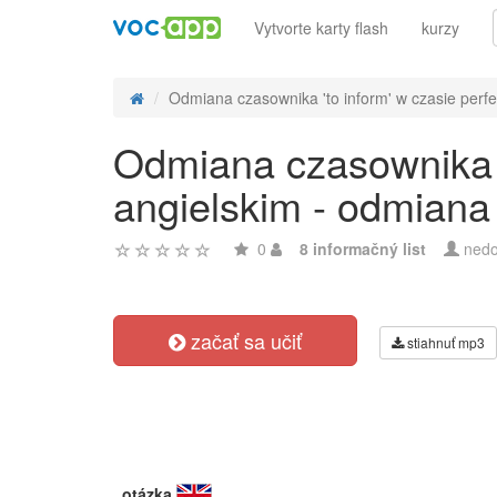
Vytvorte karty flash
kurzy
Odmiana czasownika 'to inform' w czasie perfec
Odmiana czasownika 't
angielskim - odmiana
0
8 informačný list
nedo
začať sa učiť
stiahnuť mp3
otázka