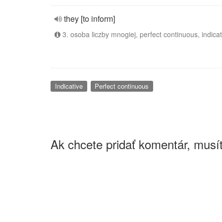
they [to inform]
3. osoba liczby mnogiej, perfect continuous, indicat
Indicative
Perfect continuous
Ak chcete pridať komentár, musít