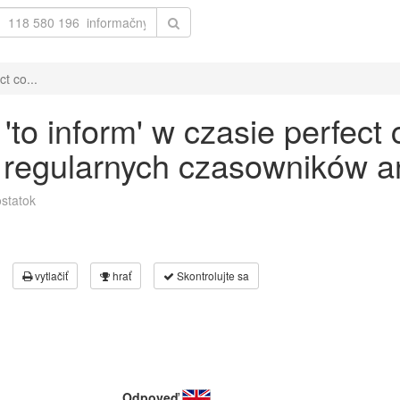
t co...
o inform' w czasie perfect 
 regularnych czasowników an
statok
vytlačiť
hrať
Skontrolujte sa
Odpoveď