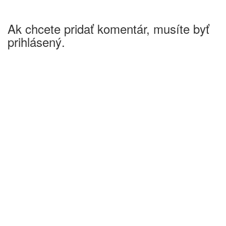
Ak chcete pridať komentár, musíte byť
prihlásený.