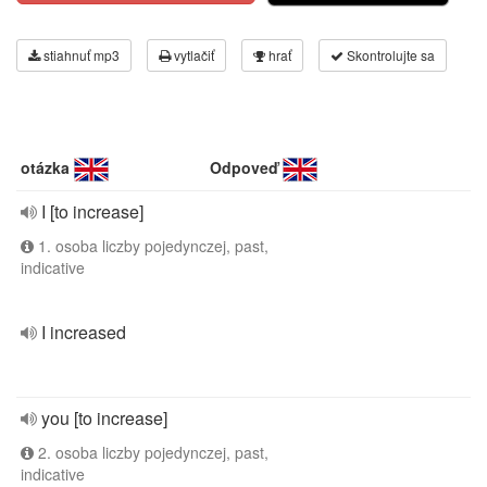
stiahnuť mp3
vytlačiť
hrať
Skontrolujte sa
otázka
Odpoveď
I [to increase]
1. osoba liczby pojedynczej, past,
indicative
I increased
you [to increase]
2. osoba liczby pojedynczej, past,
indicative