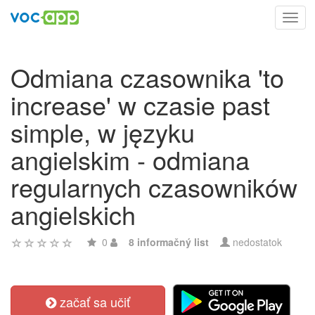
Toggl
navig
Odmiana czasownika 'to
increase' w czasie past
simple, w języku
angielskim - odmiana
regularnych czasowników
angielskich
0
8 informačný list
nedostatok
začať sa učiť