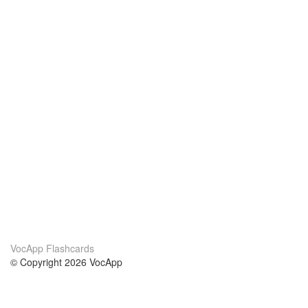
VocApp Flashcards
© Copyright 2026 VocApp
02-798 Mielczarskiego 8/58
Warsaw, Poland (EU)