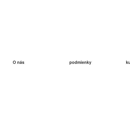
O nás
podmienky
k
náš tím
100% záruka
ve
Blog
zásady ochrany osobných údajo
v
predpisy
ve
kontakt
GDPR
ve
kontakt
ve
viac
ve
help
nové karty
ve
Často kladené otázky
niektoré blogy
katalóg