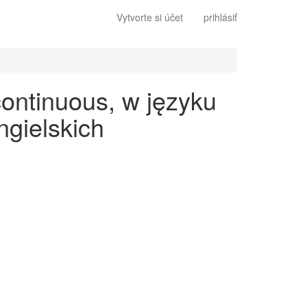
Vytvorte si účet
prihlásiť
continuous, w języku
gielskich