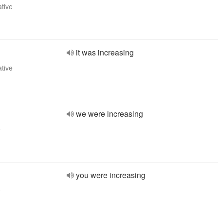
ative
it was increasing
ative
we were increasing
e
you were increasing
e