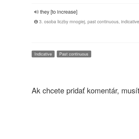
they [to increase]
3. osoba liczby mnogiej, past continuous, indicativ
Indicative
Past continuous
Ak chcete pridať komentár, musít