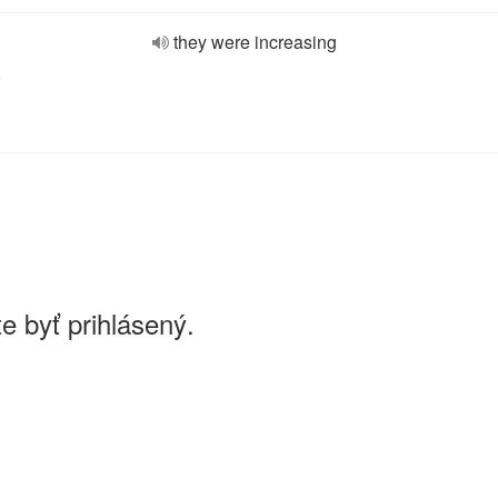
they were increasing
e
e byť prihlásený.