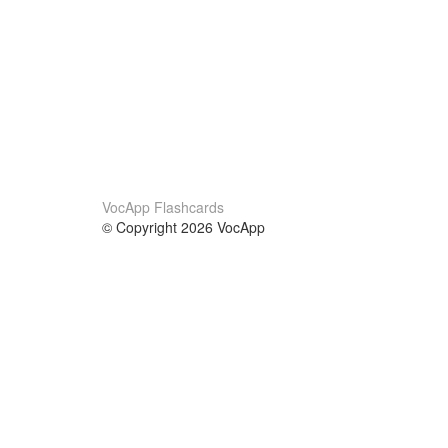
VocApp Flashcards
© Copyright 2026 VocApp
02-798 Mielczarskiego 8/58
Warsaw, Poland (EU)