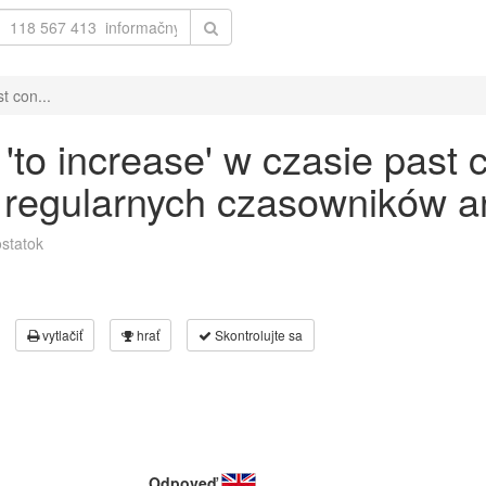
t con...
to increase' w czasie past 
 regularnych czasowników an
statok
vytlačiť
hrať
Skontrolujte sa
Odpoveď