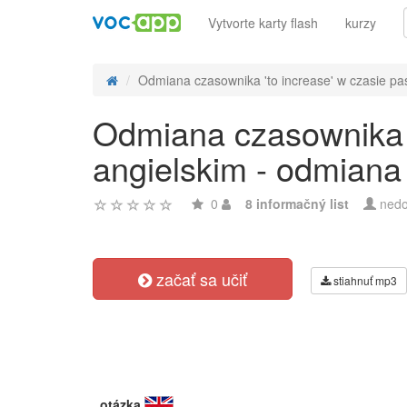
Vytvorte karty flash
kurzy
Odmiana czasownika 'to increase' w czasie pas
Odmiana czasownika '
angielskim - odmiana
0
8 informačný list
nedo
začať sa učiť
stiahnuť mp3
otázka