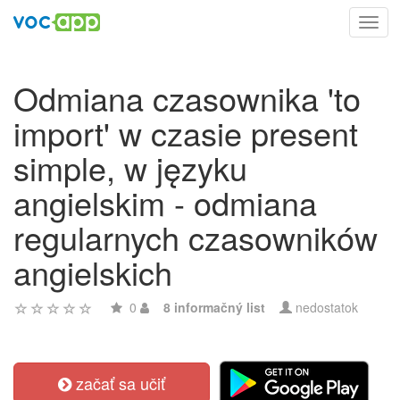
Toggl
navig
Odmiana czasownika 'to
import' w czasie present
simple, w języku
angielskim - odmiana
regularnych czasowników
angielskich
0
8 informačný list
nedostatok
začať sa učiť