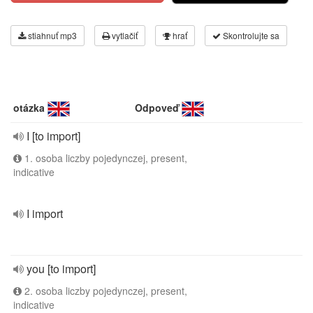
stiahnuť mp3
vytlačiť
hrať
Skontrolujte sa
otázka
Odpoveď
I [to import]
1. osoba liczby pojedynczej, present,
indicative
I import
you [to import]
2. osoba liczby pojedynczej, present,
indicative