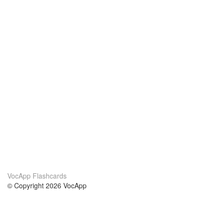
VocApp Flashcards
© Copyright 2026 VocApp
02-798 Mielczarskiego 8/58
Warsaw, Poland (EU)