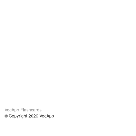
VocApp Flashcards
© Copyright 2026 VocApp
02-798 Mielczarskiego 8/58
Warsaw, Poland (EU)