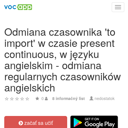
Toggl
navig
Odmiana czasownika 'to
import' w czasie present
continuous, w języku
angielskim - odmiana
regularnych czasowników
angielskich
0
8 informačný list
nedostatok
začať sa učiť