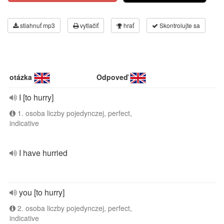
stiahnuť mp3
vytlačiť
hrať
Skontrolujte sa
otázka
Odpoveď
I [to hurry]
1. osoba liczby pojedynczej, perfect,
indicative
I have hurried
you [to hurry]
2. osoba liczby pojedynczej, perfect,
indicative