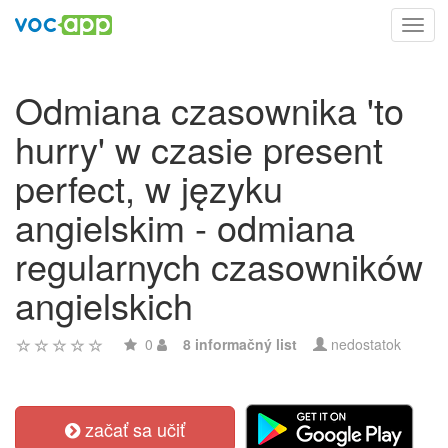
Toggl
navig
Odmiana czasownika 'to
hurry' w czasie present
perfect, w języku
angielskim - odmiana
regularnych czasowników
angielskich
0
8 informačný list
nedostatok
začať sa učiť