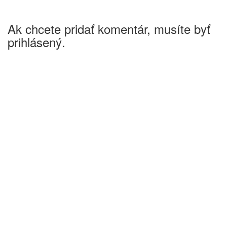
Ak chcete pridať komentár, musíte byť
prihlásený.