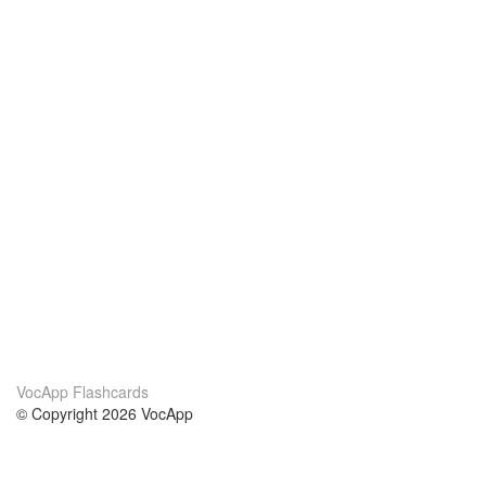
VocApp Flashcards
© Copyright 2026 VocApp
02-798 Mielczarskiego 8/58
Warsaw, Poland (EU)