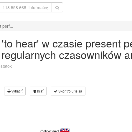
perf...
o hear' w czasie present pe
 regularnych czasowników an
statok
vytlačiť
hrať
Skontrolujte sa
Odpoveď