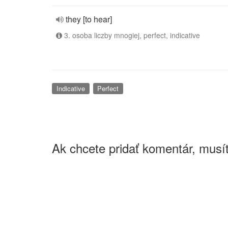
they [to hear]
3. osoba liczby mnogiej, perfect, indicative
Indicative
Perfect
Ak chcete pridať komentár, musít