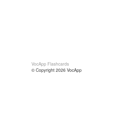
VocApp Flashcards
© Copyright 2026 VocApp
02-798 Mielczarskiego 8/58
Warsaw, Poland (EU)