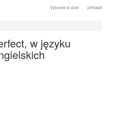
Vytvorte si účet
prihlásiť
rfect, w języku
gielskich