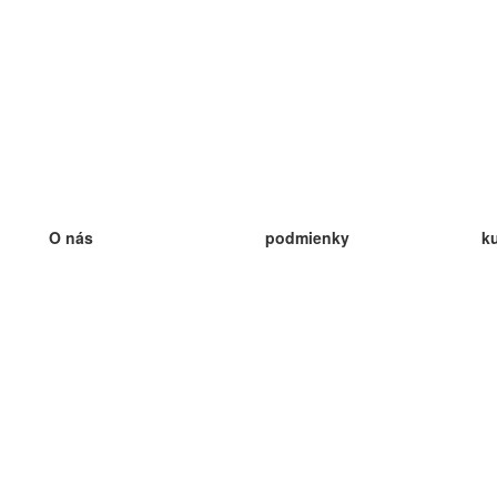
O nás
podmienky
k
náš tím
100% záruka
ve
Blog
zásady ochrany osobných údajo
v
predpisy
ve
kontakt
GDPR
ve
kontakt
ve
viac
ve
help
nové karty
ve
Často kladené otázky
niektoré blogy
katalóg