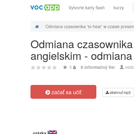
Vytvorte karty flash
kurzy
Odmiana czasownika 'to hear' w czasie present 
Odmiana czasownika 't
angielskim - odmiana
0
8 informačný list
nedo
začať sa učiť
stiahnuť mp3
otázka