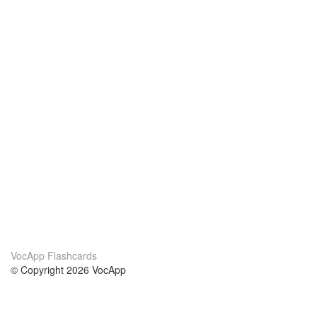
VocApp Flashcards
© Copyright 2026 VocApp
02-798 Mielczarskiego 8/58
Warsaw, Poland (EU)