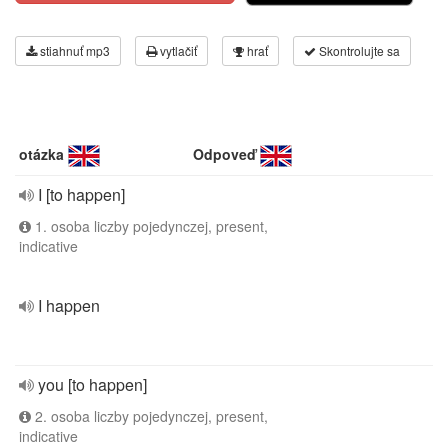
stiahnuť mp3
vytlačiť
hrať
Skontrolujte sa
otázka
Odpoveď
I [to happen]
1. osoba liczby pojedynczej, present,
indicative
I happen
you [to happen]
2. osoba liczby pojedynczej, present,
indicative