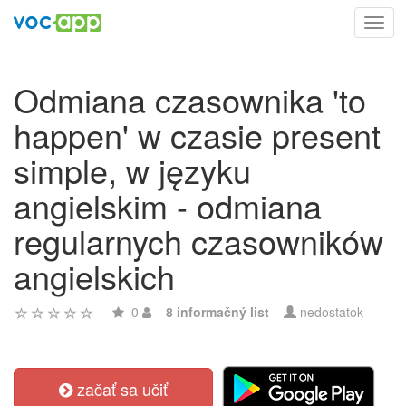
Toggl
navig
Odmiana czasownika 'to
happen' w czasie present
simple, w języku
angielskim - odmiana
regularnych czasowników
angielskich
0
8 informačný list
nedostatok
začať sa učiť