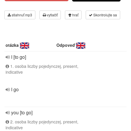
stiahnuť mp3
vytlačiť
hrať
Skontrolujte sa
otázka
Odpoveď
I [to go]
1. osoba liczby pojedynczej, present,
indicative
I go
you [to go]
2. osoba liczby pojedynczej, present,
indicative