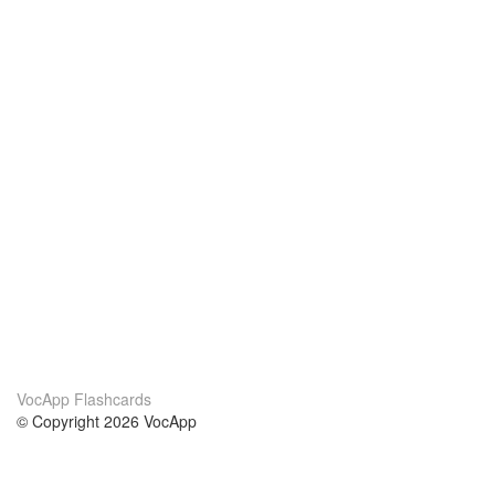
VocApp Flashcards
© Copyright 2026 VocApp
02-798 Mielczarskiego 8/58
Warsaw, Poland (EU)