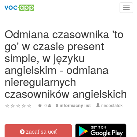
Toggl
navig
Odmiana czasownika 'to
go' w czasie present
simple, w języku
angielskim - odmiana
nieregularnych
czasowników angielskich
0
8 informačný list
nedostatok
začať sa učiť