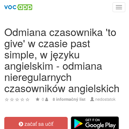
Toggl
navig
Odmiana czasownika 'to
give' w czasie past
simple, w języku
angielskim - odmiana
nieregularnych
czasowników angielskich
0
8 informačný list
nedostatok
začať sa učiť