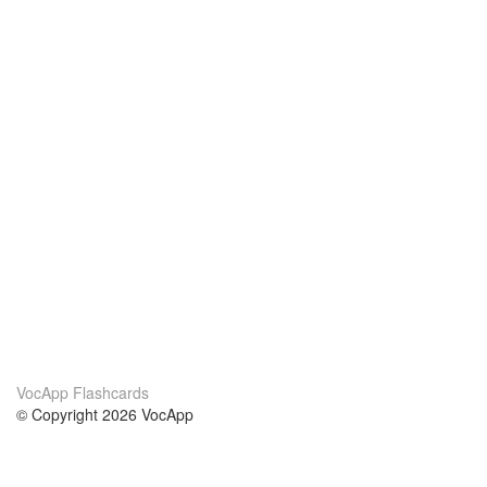
VocApp Flashcards
© Copyright 2026 VocApp
02-798 Mielczarskiego 8/58
Warsaw, Poland (EU)