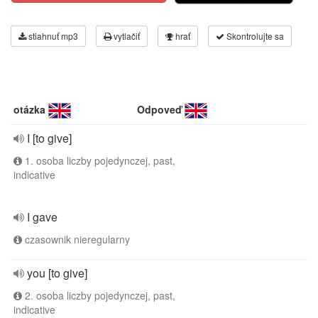
stiahnuť mp3
vytlačiť
hrať
Skontrolujte sa
otázka
Odpoveď
I [to give]
1. osoba liczby pojedynczej, past,
indicative
I gave
czasownik nieregularny
you [to give]
2. osoba liczby pojedynczej, past,
indicative