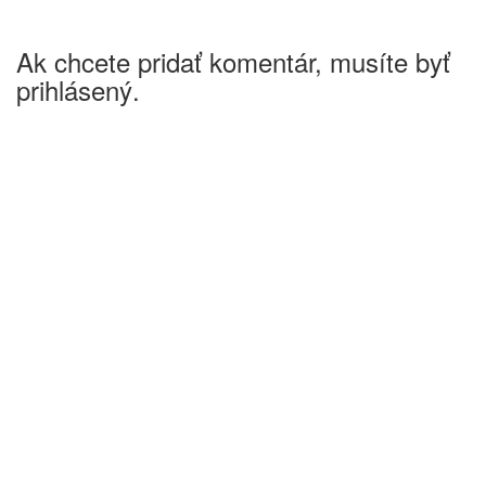
Ak chcete pridať komentár, musíte byť
prihlásený.