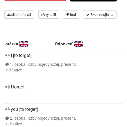
stiahnuť mp3
vytlačiť
hrať
Skontrolujte sa
otázka
Odpoveď
I [to forget]
1. osoba liczby pojedynczej, present,
indicative
I forget
you [to forget]
2. osoba liczby pojedynczej, present,
indicative