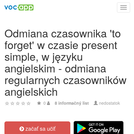
Toggl
navig
Odmiana czasownika 'to
forget' w czasie present
simple, w języku
angielskim - odmiana
regularnych czasowników
angielskich
0
8 informačný list
nedostatok
začať sa učiť