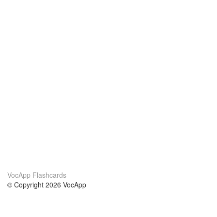
VocApp Flashcards
© Copyright 2026 VocApp
02-798 Mielczarskiego 8/58
Warsaw, Poland (EU)