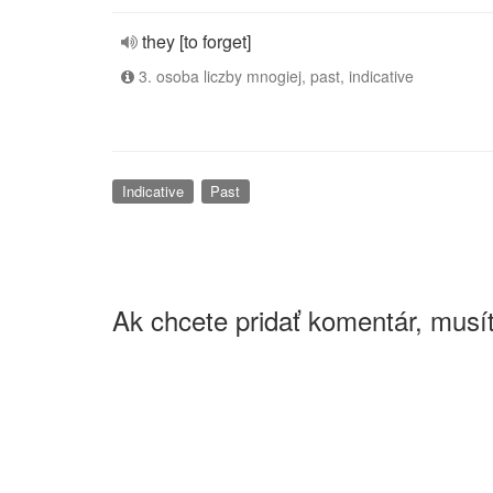
they [to forget]
3. osoba liczby mnogiej, past, indicative
Indicative
Past
Ak chcete pridať komentár, musít