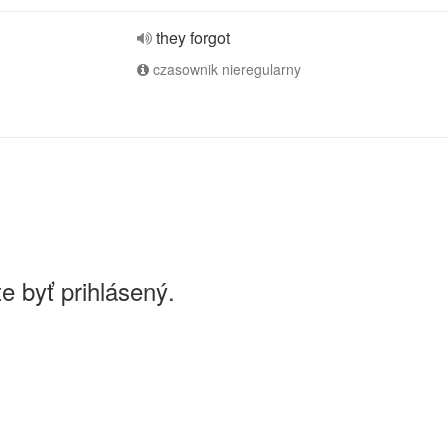
they forgot
czasownik nieregularny
e byť prihlásený.