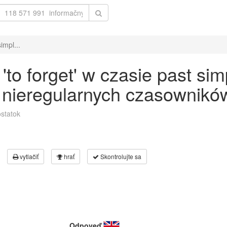
impl...
o forget' w czasie past sim
 nieregularnych czasowników
statok
vytlačiť
hrať
Skontrolujte sa
Odpoveď