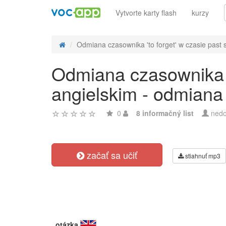
Vytvorte karty flash
kurzy
Odmiana czasownika 'to forget' w czasie past s
Odmiana czasownika 't
angielskim - odmiana
0
8 informačný list
nedo
začať sa učiť
stiahnuť mp3
otázka