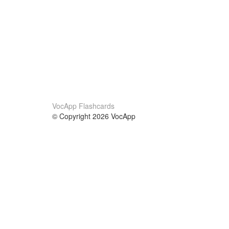
VocApp Flashcards
© Copyright 2026 VocApp
02-798 Mielczarskiego 8/58
Warsaw, Poland (EU)