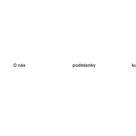
O nás
podmienky
k
náš tím
100% záruka
ve
Blog
zásady ochrany osobných údajo
v
predpisy
ve
kontakt
GDPR
ve
kontakt
ve
viac
ve
help
nové karty
ve
Často kladené otázky
niektoré blogy
katalóg