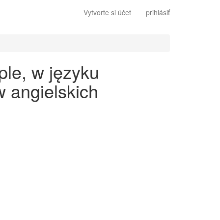
Vytvorte si účet
prihlásiť
ple, w języku
 angielskich