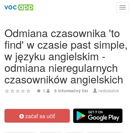
Toggl
navig
Odmiana czasownika 'to
find' w czasie past simple,
w języku angielskim -
odmiana nieregularnych
czasowników angielskich
0
8 informačný list
nedostatok
začať sa učiť