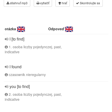
stiahnuť mp3
vytlačiť
hrať
Skontrolujte sa
otázka
Odpoveď
I [to find]
1. osoba liczby pojedynczej, past,
indicative
I found
czasownik nieregularny
you [to find]
2. osoba liczby pojedynczej, past,
indicative