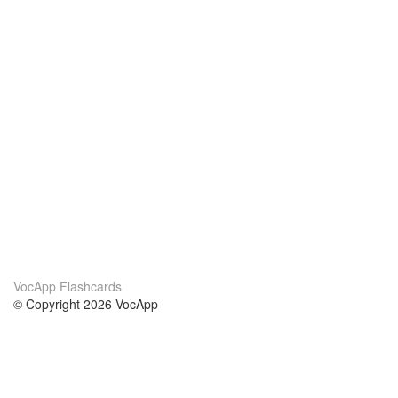
VocApp Flashcards
© Copyright 2026 VocApp
02-798 Mielczarskiego 8/58
Warsaw, Poland (EU)