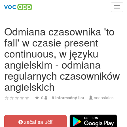
Toggl
navig
Odmiana czasownika 'to
fall' w czasie present
continuous, w języku
angielskim - odmiana
regularnych czasowników
angielskich
0
8 informačný list
nedostatok
začať sa učiť