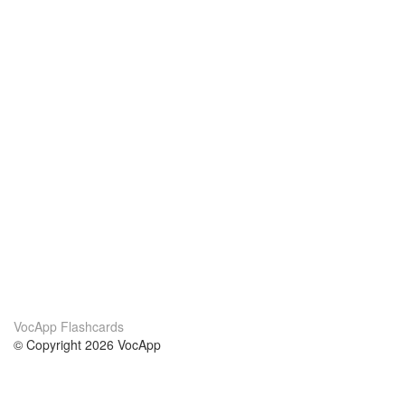
VocApp Flashcards
© Copyright 2026 VocApp
02-798 Mielczarskiego 8/58
Warsaw, Poland (EU)