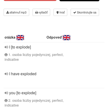
stiahnuť mp3
vytlačiť
hrať
Skontrolujte sa
otázka
Odpoveď
I [to explode]
1. osoba liczby pojedynczej, perfect,
indicative
I have exploded
you [to explode]
2. osoba liczby pojedynczej, perfect,
indicative