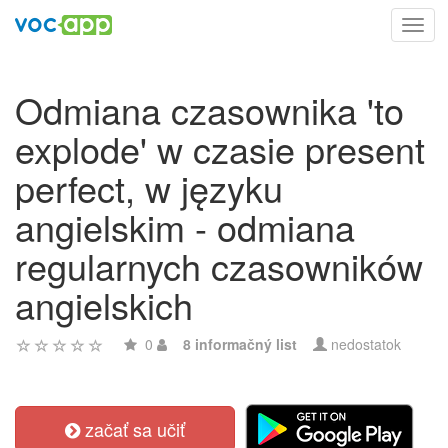
Toggl
navig
Odmiana czasownika 'to
explode' w czasie present
perfect, w języku
angielskim - odmiana
regularnych czasowników
angielskich
0
8 informačný list
nedostatok
začať sa učiť