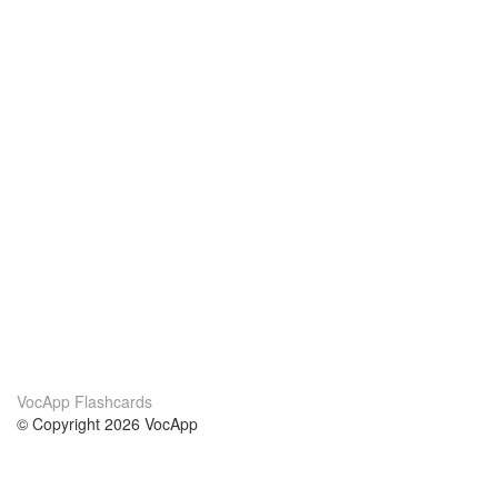
VocApp Flashcards
© Copyright 2026 VocApp
02-798 Mielczarskiego 8/58
Warsaw, Poland (EU)