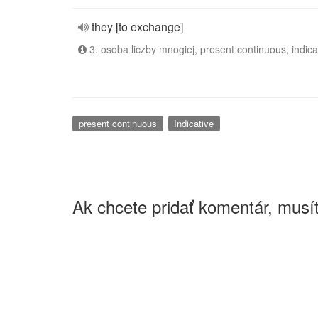
they [to exchange]
3. osoba liczby mnogiej, present continuous, indica
present continuous
Indicative
Ak chcete pridať komentár, musít