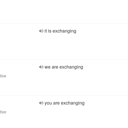
it is exchanging
we are exchanging
tive
you are exchanging
tive