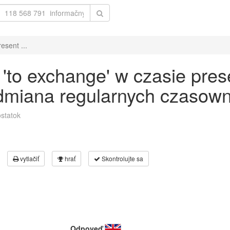
esent ...
to exchange' w czasie pres
odmiana regularnych czasown
statok
vytlačiť
hrať
Skontrolujte sa
Odpoveď