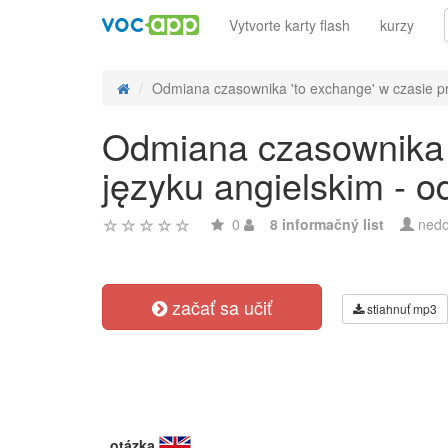
Vytvorte karty flash
kurzy
Odmiana czasownika 'to exchange' w czasie pr
Odmiana czasownika '
języku angielskim - 
0
8 informačný list
nedo
začať sa učiť
stiahnuť mp3
otázka