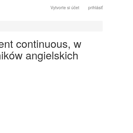
Vytvorte si účet
prihlásiť
ent continuous, w
ików angielskich