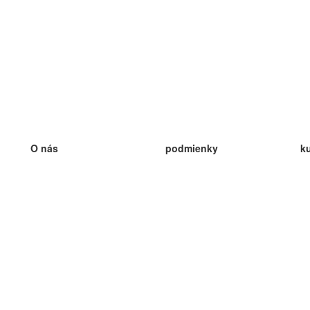
O nás
podmienky
k
náš tím
100% záruka
ve
Blog
zásady ochrany osobných údajo
v
predpisy
ve
kontakt
GDPR
ve
kontakt
ve
viac
ve
help
nové karty
ve
Často kladené otázky
niektoré blogy
katalóg