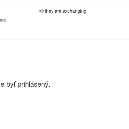
they are exchanging
tive
e byť prihlásený.