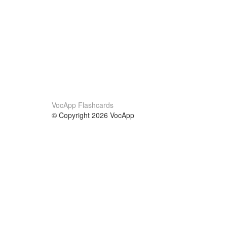
VocApp Flashcards
© Copyright 2026 VocApp
02-798 Mielczarskiego 8/58
Warsaw, Poland (EU)