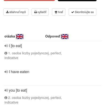
stiahnuť mp3
vytlačiť
hrať
Skontrolujte sa
otázka
Odpoveď
I [to eat]
1. osoba liczby pojedynczej, perfect,
indicative
I have eaten
you [to eat]
2. osoba liczby pojedynczej, perfect,
indicative