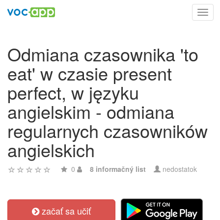
Toggl
navig
Odmiana czasownika 'to
eat' w czasie present
perfect, w języku
angielskim - odmiana
regularnych czasowników
angielskich
0
8 informačný list
nedostatok
začať sa učiť