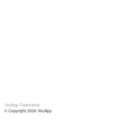
VocApp Flashcards
© Copyright 2026 VocApp
02-798 Mielczarskiego 8/58
Warsaw, Poland (EU)