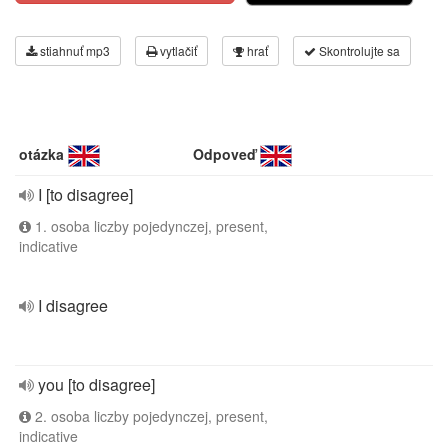
stiahnuť mp3
vytlačiť
hrať
Skontrolujte sa
otázka
Odpoveď
I [to disagree]
1. osoba liczby pojedynczej, present,
indicative
I disagree
you [to disagree]
2. osoba liczby pojedynczej, present,
indicative