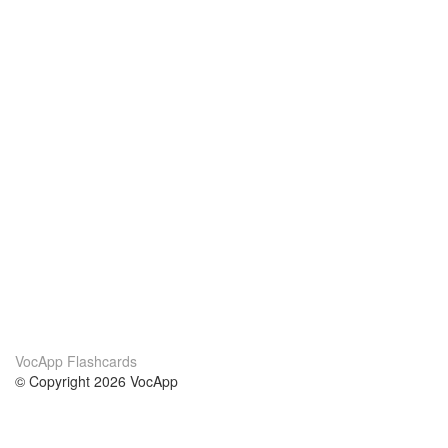
VocApp Flashcards
© Copyright 2026 VocApp
02-798 Mielczarskiego 8/58
Warsaw, Poland (EU)