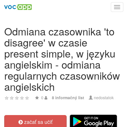
Toggl
navig
Odmiana czasownika 'to
disagree' w czasie
present simple, w języku
angielskim - odmiana
regularnych czasowników
angielskich
0
8 informačný list
nedostatok
začať sa učiť