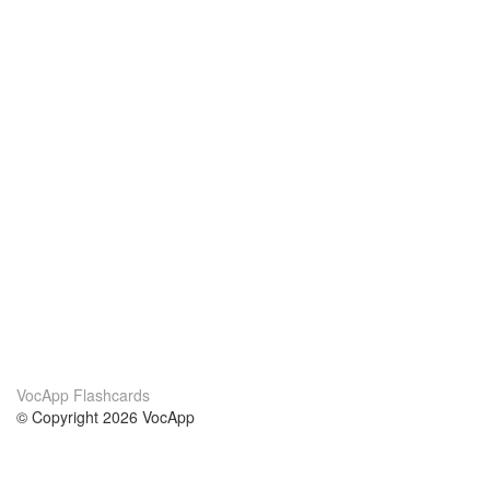
VocApp Flashcards
© Copyright 2026 VocApp
02-798 Mielczarskiego 8/58
Warsaw, Poland (EU)