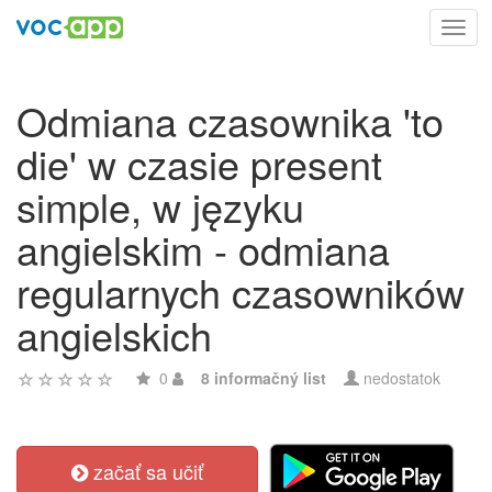
Toggl
navig
Odmiana czasownika 'to
die' w czasie present
simple, w języku
angielskim - odmiana
regularnych czasowników
angielskich
0
8 informačný list
nedostatok
začať sa učiť