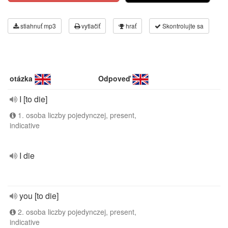
stiahnuť mp3
vytlačiť
hrať
Skontrolujte sa
otázka
Odpoveď
I [to die]
1. osoba liczby pojedynczej, present,
indicative
I die
you [to die]
2. osoba liczby pojedynczej, present,
indicative