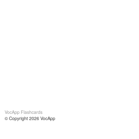
VocApp Flashcards
© Copyright 2026 VocApp
02-798 Mielczarskiego 8/58
Warsaw, Poland (EU)