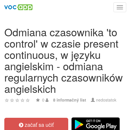
Toggl
navig
Odmiana czasownika 'to
control' w czasie present
continuous, w języku
angielskim - odmiana
regularnych czasowników
angielskich
0
8 informačný list
nedostatok
začať sa učiť