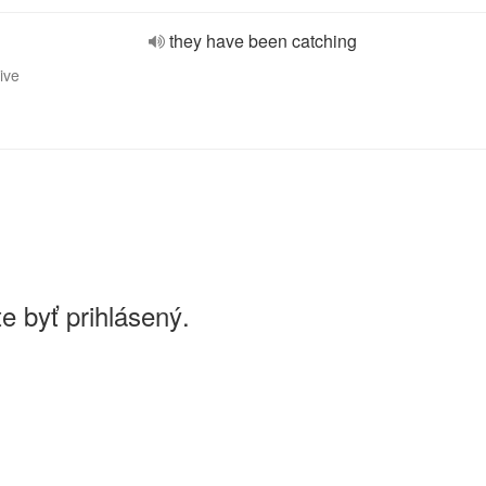
they have been catching
ive
e byť prihlásený.