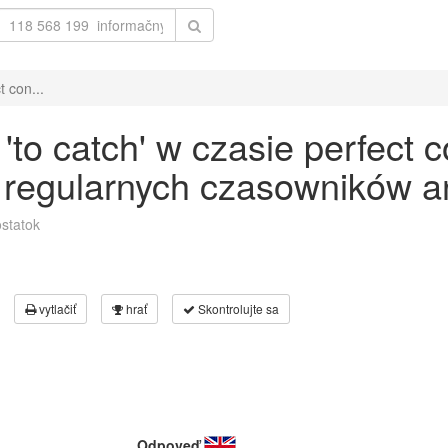
 con...
o catch' w czasie perfect c
 regularnych czasowników an
statok
vytlačiť
hrať
Skontrolujte sa
Odpoveď