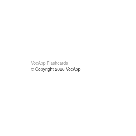
VocApp Flashcards
© Copyright 2026 VocApp
02-798 Mielczarskiego 8/58
Warsaw, Poland (EU)