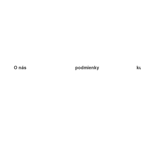
O nás
podmienky
k
náš tím
100% záruka
ve
Blog
zásady ochrany osobných údajo
v
predpisy
ve
kontakt
GDPR
ve
kontakt
ve
viac
ve
help
nové karty
ve
Často kladené otázky
niektoré blogy
katalóg