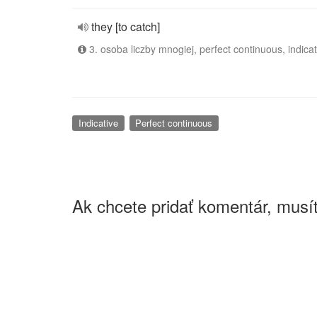
they [to catch]
3. osoba liczby mnogiej, perfect continuous, indicat
Indicative
Perfect continuous
Ak chcete pridať komentár, musít