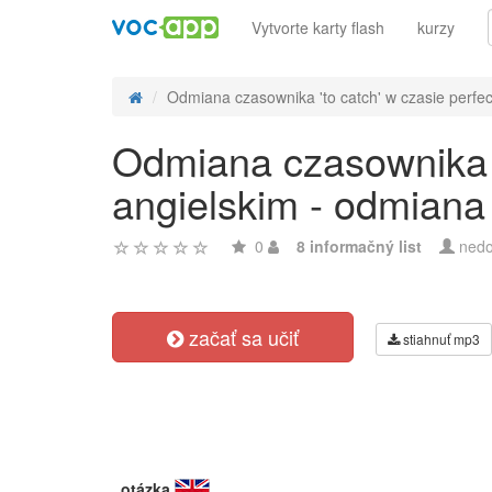
Vytvorte karty flash
kurzy
Odmiana czasownika 'to catch' w czasie perfect
Odmiana czasownika 't
angielskim - odmiana
0
8 informačný list
nedo
začať sa učiť
stiahnuť mp3
otázka