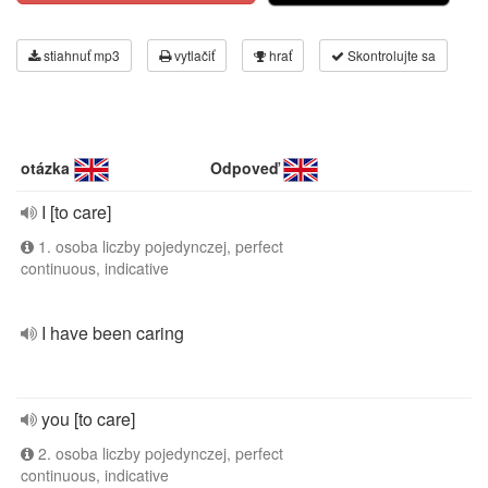
stiahnuť mp3
vytlačiť
hrať
Skontrolujte sa
otázka
Odpoveď
I [to care]
1. osoba liczby pojedynczej, perfect
continuous, indicative
I have been caring
you [to care]
2. osoba liczby pojedynczej, perfect
continuous, indicative