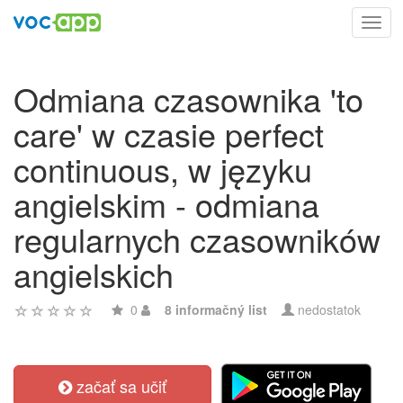
Toggl
navig
Odmiana czasownika 'to
care' w czasie perfect
continuous, w języku
angielskim - odmiana
regularnych czasowników
angielskich
0
8 informačný list
nedostatok
začať sa učiť