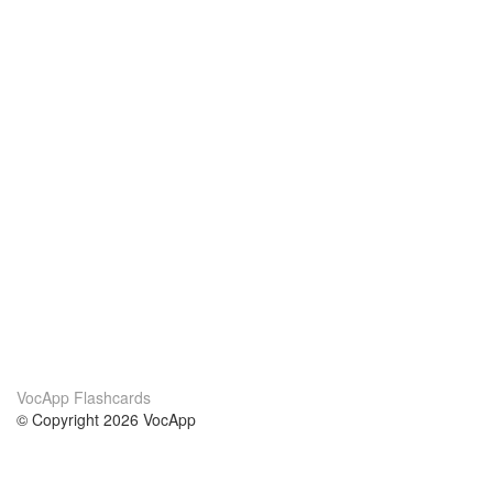
VocApp Flashcards
© Copyright 2026 VocApp
02-798 Mielczarskiego 8/58
Warsaw, Poland (EU)