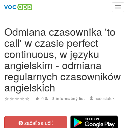
Toggl
navig
Odmiana czasownika 'to
call' w czasie perfect
continuous, w języku
angielskim - odmiana
regularnych czasowników
angielskich
0
8 informačný list
nedostatok
začať sa učiť