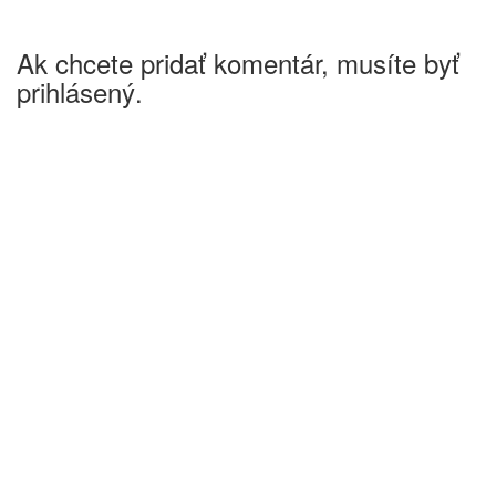
Ak chcete pridať komentár, musíte byť
prihlásený.