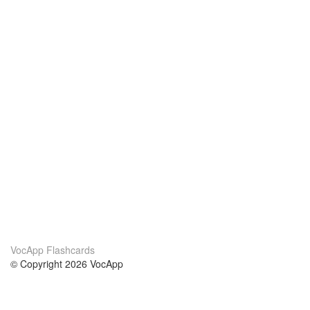
VocApp Flashcards
© Copyright 2026 VocApp
02-798 Mielczarskiego 8/58
Warsaw, Poland (EU)