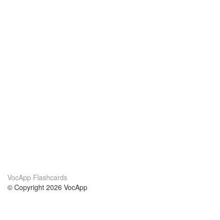
VocApp Flashcards
© Copyright 2026 VocApp
02-798 Mielczarskiego 8/58
Warsaw, Poland (EU)