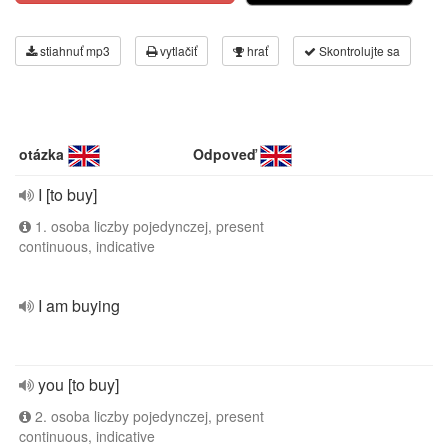
stiahnuť mp3
vytlačiť
hrať
Skontrolujte sa
otázka
Odpoveď
I [to buy]
1. osoba liczby pojedynczej, present
continuous, indicative
I am buying
you [to buy]
2. osoba liczby pojedynczej, present
continuous, indicative