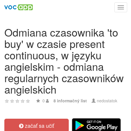
Toggl
navig
Odmiana czasownika 'to
buy' w czasie present
continuous, w języku
angielskim - odmiana
regularnych czasowników
angielskich
0
8 informačný list
nedostatok
začať sa učiť