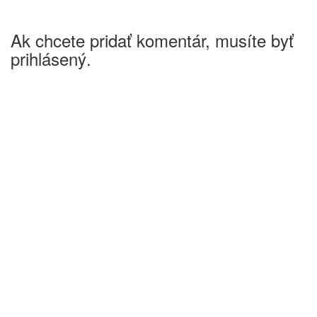
Ak chcete pridať komentár, musíte byť
prihlásený.