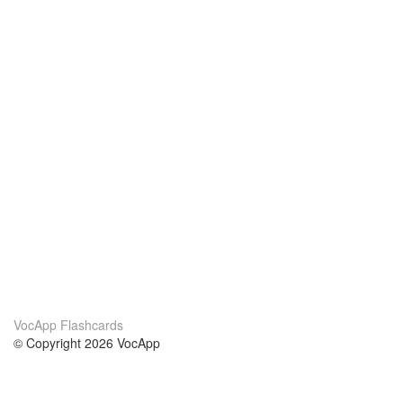
VocApp Flashcards
© Copyright 2026 VocApp
02-798 Mielczarskiego 8/58
Warsaw, Poland (EU)