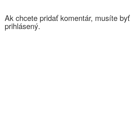
Ak chcete pridať komentár, musíte byť
prihlásený.