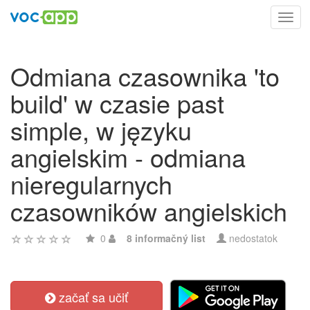
Toggl
navig
Odmiana czasownika 'to
build' w czasie past
simple, w języku
angielskim - odmiana
nieregularnych
czasowników angielskich
0
8 informačný list
nedostatok
začať sa učiť