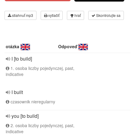
stiahnuť mp3
vytlačiť
hrať
Skontrolujte sa
otázka
Odpoveď
I [to build]
1. osoba liczby pojedynczej, past,
indicative
I built
czasownik nieregularny
you [to build]
2. osoba liczby pojedynczej, past,
indicative