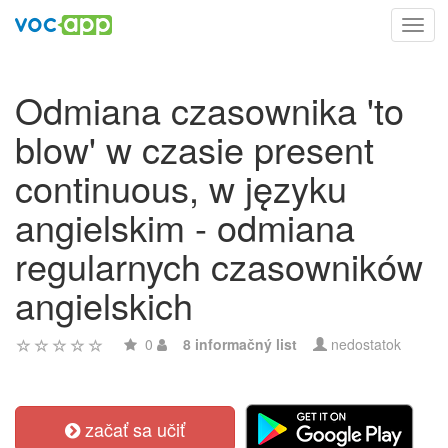
Toggl
navig
Odmiana czasownika 'to
blow' w czasie present
continuous, w języku
angielskim - odmiana
regularnych czasowników
angielskich
0
8 informačný list
nedostatok
začať sa učiť