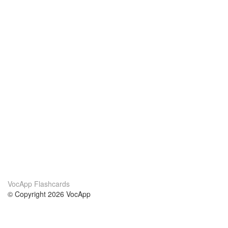
VocApp Flashcards
© Copyright 2026 VocApp
02-798 Mielczarskiego 8/58
Warsaw, Poland (EU)