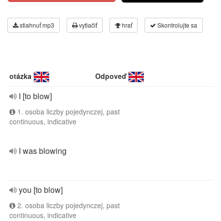
stiahnuť mp3
vytlačiť
hrať
Skontrolujte sa
otázka
Odpoveď
I [to blow]
1. osoba liczby pojedynczej, past
continuous, indicative
I was blowing
you [to blow]
2. osoba liczby pojedynczej, past
continuous, indicative