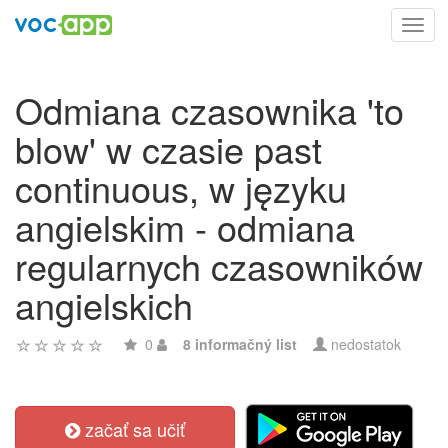
Toggl
navig
Odmiana czasownika 'to
blow' w czasie past
continuous, w języku
angielskim - odmiana
regularnych czasowników
angielskich
0
8 informačný list
nedostatok
začať sa učiť