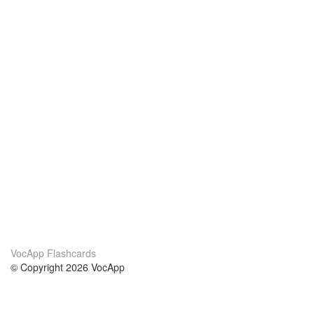
VocApp Flashcards
© Copyright 2026 VocApp
02-798 Mielczarskiego 8/58
Warsaw, Poland (EU)