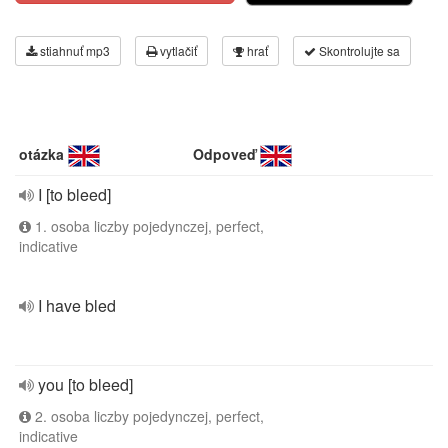
stiahnuť mp3
vytlačiť
hrať
Skontrolujte sa
otázka
Odpoveď
I [to bleed]
1. osoba liczby pojedynczej, perfect,
indicative
I have bled
you [to bleed]
2. osoba liczby pojedynczej, perfect,
indicative