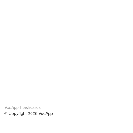
VocApp Flashcards
© Copyright 2026 VocApp
02-798 Mielczarskiego 8/58
Warsaw, Poland (EU)