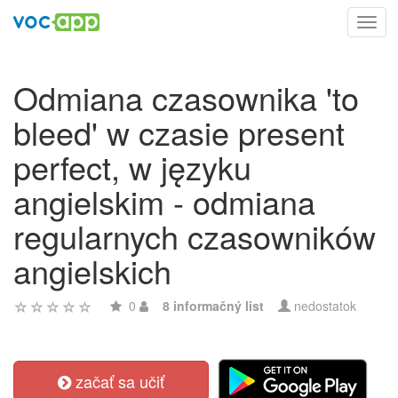
Toggl
navig
Odmiana czasownika 'to
bleed' w czasie present
perfect, w języku
angielskim - odmiana
regularnych czasowników
angielskich
0
8 informačný list
nedostatok
začať sa učiť