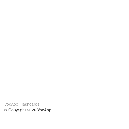
VocApp Flashcards
© Copyright 2026 VocApp
02-798 Mielczarskiego 8/58
Warsaw, Poland (EU)