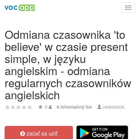
Toggl
navig
Odmiana czasownika 'to
believe' w czasie present
simple, w języku
angielskim - odmiana
regularnych czasowników
angielskich
0
8 informačný list
nedostatok
začať sa učiť