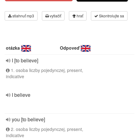
stiahnuť mp3
vytlačiť
hrať
Skontrolujte sa
otázka
Odpoveď
I [to believe]
1. osoba liczby pojedynczej, present,
indicative
I believe
you [to believe]
2. osoba liczby pojedynczej, present,
indicative